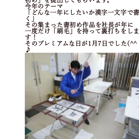
初め」を提出してもらいます。
今年のテーマ
「どんな一年にしたいか漢字一文字で
く」
その集まった書初め作品を社長が年に
一度だけ「刷毛」を持って裏打ちをし
す！
そのプレミアムな日が1月7日でした(^^
♪