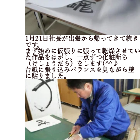
1月21日社長が出張から帰ってきて続き
です。
まず始めに仮張りに張って乾燥させて
た作品をはがし、
一点ずつ化粧断ち
（けしょうだち）をします(^^♪
台紙に張り込みバランスを見ながら壁
に貼りました。