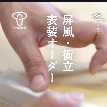
表装オーダー
屏風・衝立