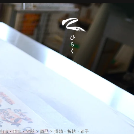
>
>
福山市・東京・大阪
商品
掛軸・折帖・巻子