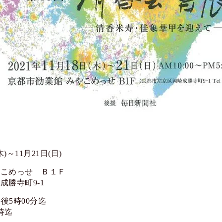
木)～11月21日(日)
やこめっせ Ｂ１Ｆ
成勝寺町9-1
午後5時00分迄
時迄