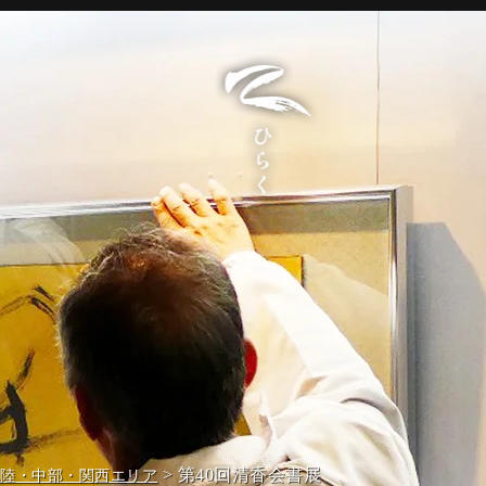
> 第40回清香会書展
北陸・中部・関西エリア