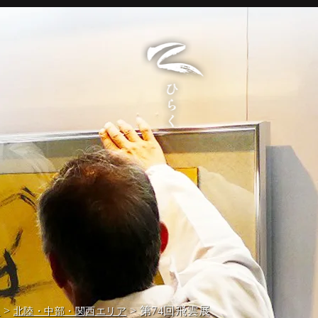
>
> 第74回飛雲展
報
北陸・中部・関西エリア