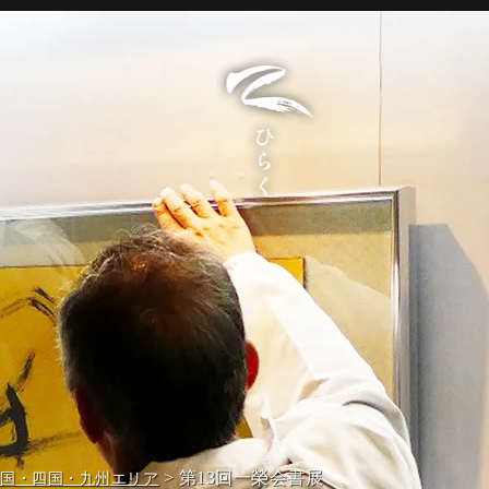
> 第13回一榮会書展
中国・四国・九州エリア