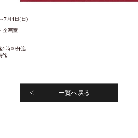
)～7月4日(日)
Ｆ企画室
後5時00分迄
時迄
一覧へ戻る