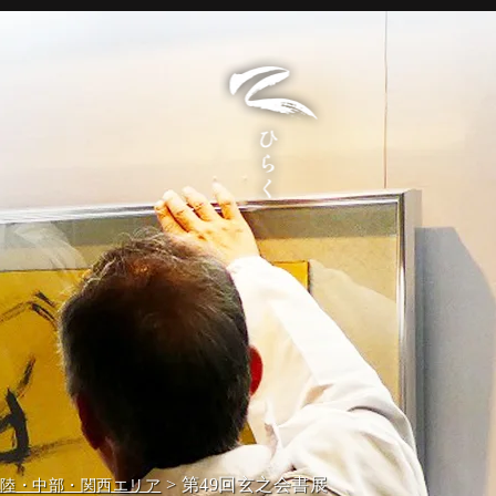
> 第49回玄之会書展
北陸・中部・関西エリア