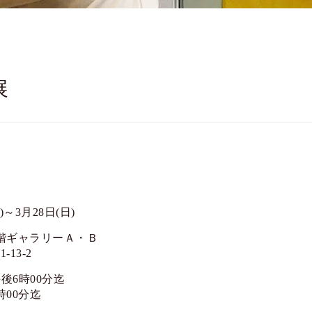
展
)～3月28日(日)
8階ギャラリーＡ・Ｂ
13-2
午後6時00分迄
時00分迄