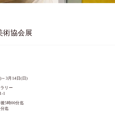
美術協会展
)～3月14日(日)
ャラリー
-1
午後5時00分迄
0分迄