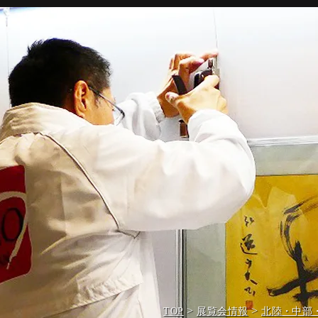
>
>
TOP
展覧会情報
北陸・中部