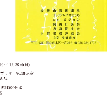
金)～11月29日(日)
プラザ 第2展示室
-54
午後5時00分迄
迄