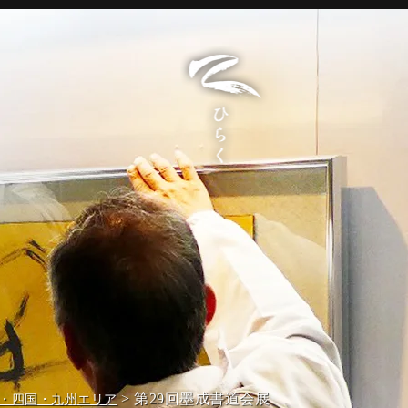
> 第29回墨成書道会展
・四国・九州エリア