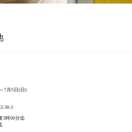
池
)～7月5日(日)
30-1
後5時00分迄
迄