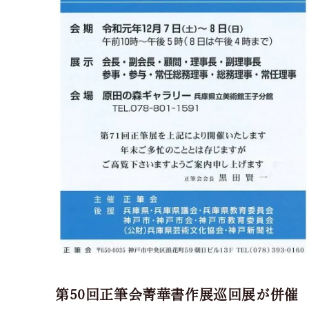
第50回正筆会菁華書作展巡回展が併催