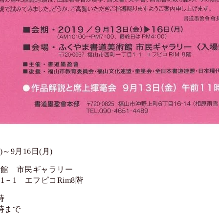
)～9月16日(月)
術館 市民ギャラリー
－1 エフピコRim8階
時
時まで