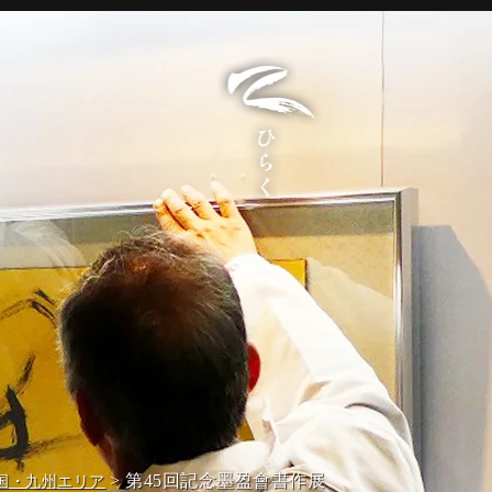
> 第45回記念墨盈會書作展
国・九州エリア