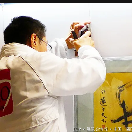
>
>
TOP
展覧会情報
中国・四