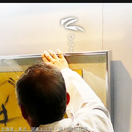
>
> 第13回朔晨展
北海道・東北・関東エリア