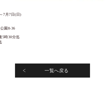
)～7月7日(日)
園8-36
後5時30分迄
迄
一覧へ戻る