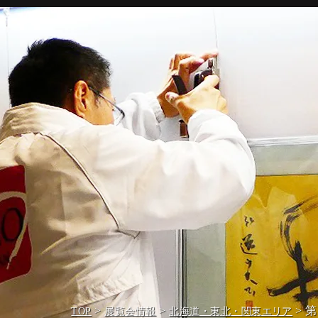
>
>
> 
TOP
展覧会情報
北海道・東北・関東エリア