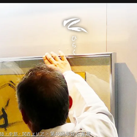
> 第46回翠煌会書展
北陸・中部・関西エリア