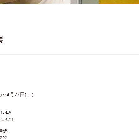
展
)～4月27日(土)
4-5
3-51
時迄
時迄