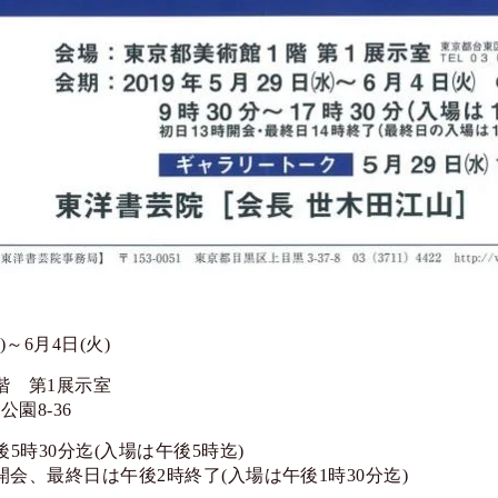
水)～6月4日(火)
階 第1展示室
園8-36
後5時30分迄(入場は午後5時迄)
開会、最終日は午後2時終了(入場は午後1時30分迄)