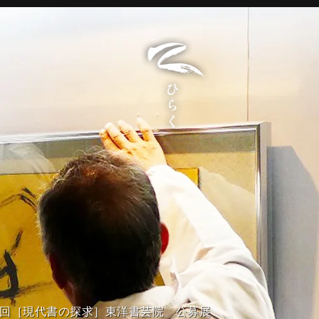
43回［現代書の探求］東洋書芸院 公募展