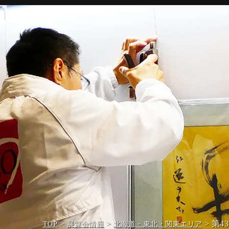
>
>
> 第
TOP
展覧会情報
北海道・東北・関東エリア