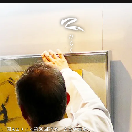
> 第60回記念 太玄会書展
北・関東エリア