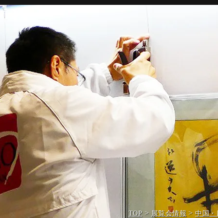
>
>
TOP
展覧会情報
中国・