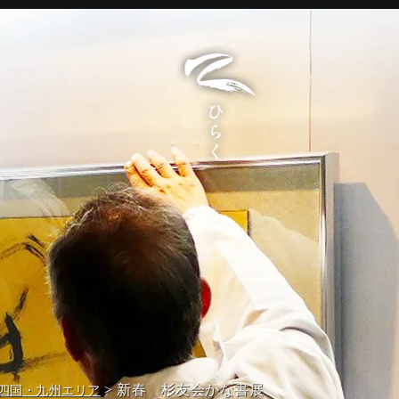
> 新春 杉友会かな書展
四国・九州エリア